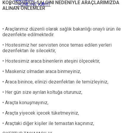
KORONAVİRÜS SALGINI NEDENİYLE ARAÇLARIMIZDA
-->ONLINE KAYIT
ALINAN ÖNLEMLER
• Araçlarımız düzenli olarak sağlık bakanlığı onaylı ürün ile
dezenfekte edilmektedir.
• Hostesimiz her servisten önce temas edilen yerleri
dezenfektan ile silecektir,
• Hostesimiz araca binenlerin ateşini ölçecektir,
• Maskeniz olmadan araca binmeyiniz,
• Araca binince, elinizi dezenfektan ile temizleyiniz,
• Her gün size ayrılan koltuğa oturunuz,
• Araçta konuşmayınız,
• Araçta yiyecek içecek tüketmeyiniz,
• Araçtaki diğer kişiler ile temastan kaçınınız,