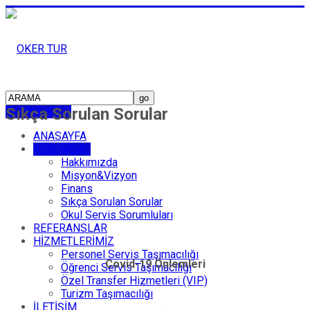
Sıkça Sorulan Sorular
TAHSİLAT
ANASAYFA
KURUMSAL
Hakkımızda
Misyon&Vizyon
Finans
Sıkça Sorulan Sorular
Okul Servis Sorumluları
REFERANSLAR
HİZMETLERİMİZ
Personel Servis Taşımacılığı
Covid-19 Önlemleri
Öğrenci Servis Taşımacılığı
Özel Transfer Hizmetleri (VIP)
Turizm Taşımacılığı
İLETİŞİM